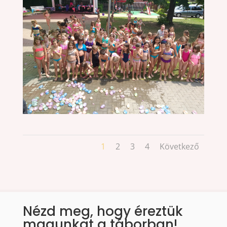
1
2
3
4
Következő
Nézd meg, hogy éreztük
magunkat a táborban!