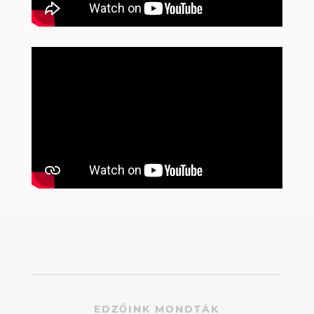
EDZŐINK MONDTÁK