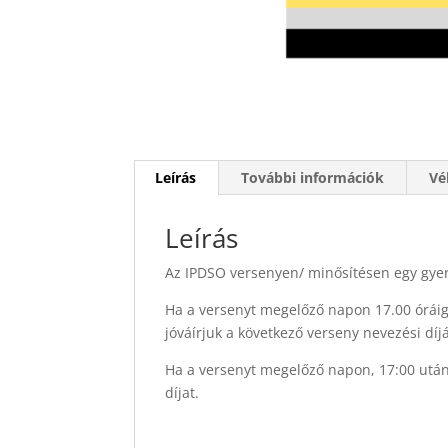
Leírás
További információk
Vé
Leírás
Az IPDSO versenyen/ minősítésen egy gyer
Ha a versenyt megelőző napon 17.00 óráig m
jóváírjuk a következő verseny nevezési díj
Ha a versenyt megelőző napon, 17:00 után,
díjat.