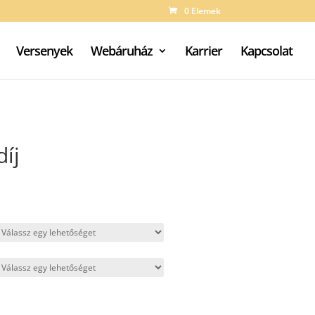
0 Elemek
Versenyek
Webáruház
Karrier
Kapcsolat
díj