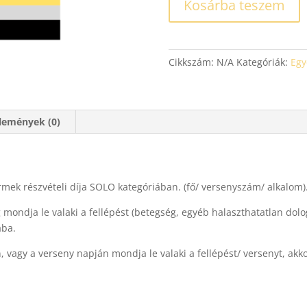
Kosárba teszem
Cikkszám:
N/A
Kategóriák:
Egy
lemények (0)
mek részvételi díja SOLO kategóriában. (fő/ versenyszám/ alkalom)
ondja le valaki a fellépést (betegség, egyéb halaszthatatlan dolog 
ába.
 vagy a verseny napján mondja le valaki a fellépést/ versenyt, ak