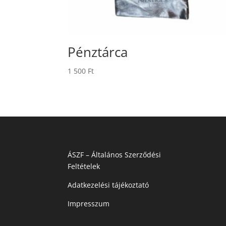
Pénztárca
1 500
Ft
ÁSZF – Általános Szerződési
Feltételek
Adatkezelési tájékoztató
Impresszum