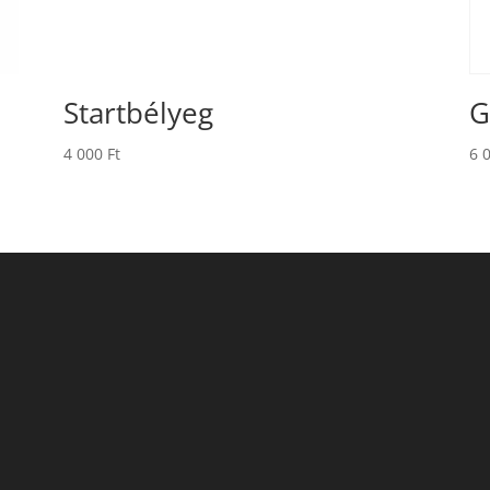
Startbélyeg
G
4 000
Ft
6 